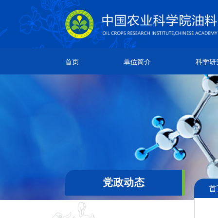
单位简介
科学研究
人
首页
单位简介
科学研
所情简介
研究成果
院
本所章程
创新团队
团
现任领导
科研平台
通
机构设置
领导关怀
党政动态
首