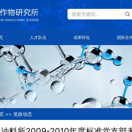
搜索关键词...
Eng
才队伍
成果转化
国际合作
究
人才队伍
成果转化
国际合
士风采
主导品种
总体概况
队首席
主推技术
合作伙伴
知公告
合作平台
页
>>
党政动态
油料所2009-2010年度标准党支