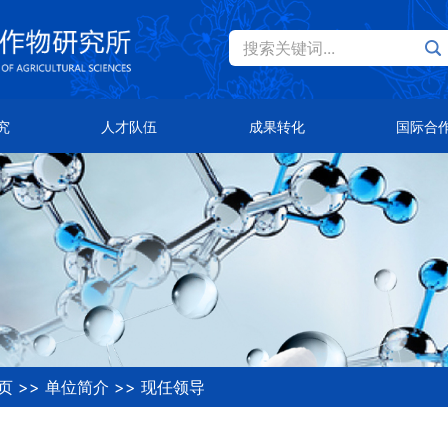
搜索关键词...
Eng
才队伍
成果转化
国际合作
究
人才队伍
成果转化
国际合
士风采
主导品种
总体概况
队首席
主推技术
合作伙伴
知公告
合作平台
页
>>
单位简介
>>
现任领导