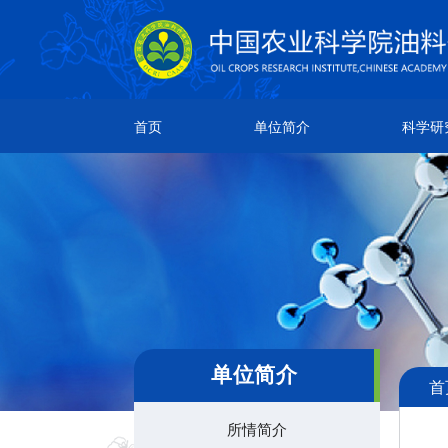
单位简介
科学研究
人
首页
单位简介
科学研
所情简介
研究成果
院
本所章程
创新团队
团
现任领导
科研平台
通
机构设置
领导关怀
单位简介
首
所情简介