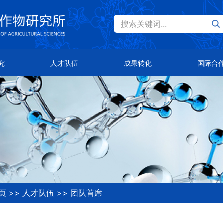
搜索关键词...
Eng
才队伍
成果转化
国际合作
究
人才队伍
成果转化
国际合
士风采
主导品种
总体概况
队首席
主推技术
合作伙伴
知公告
合作平台
页
>>
人才队伍
>>
团队首席