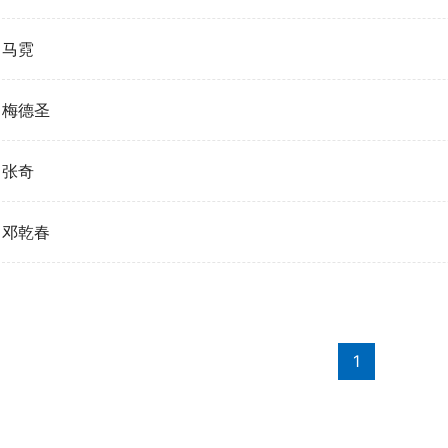
马霓
梅德圣
张奇
邓乾春
1