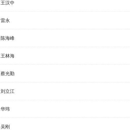
王汉中
雷永
陈海峰
王林海
蔡光勤
刘立江
华玮
吴刚