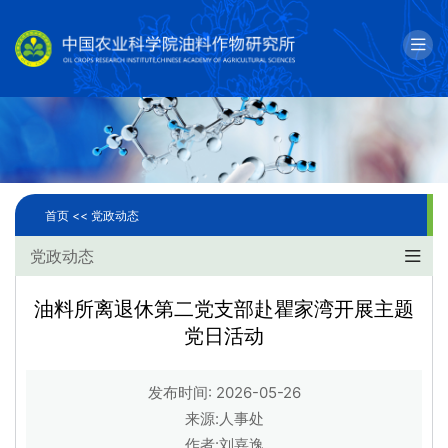
English
邮箱
单位简介
科学研究
首页 <<
党政动态
人才队伍
党政动态
成果转化
油料所离退休第二党支部赴瞿家湾开展主题
党日活动
国际合作
研究生教育
发布时间: 2026-05-26
来源:人事处
党建文化
作者:刘嘉逸