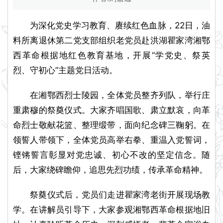
为深化党史学习教育、赓续红色血脉，22日，油
料所离退休第二党支部组织老党员赴洪湖瞿家湾湘鄂
西革命根据地红色教育基地，开展“学党史、祭英
烈、守初心”主题党日活动。
在湘鄂西烈士陵园，全体党员整齐列队，举行庄
重肃穆的祭奠仪式。大家齐唱国歌、肃立默哀，向革
命烈士敬献花篮、整理缎带，面向纪念碑三鞠躬。在
领誓人带领下，全体党员高举右拳、重温入党誓词，
铿锵誓言彰显对党忠诚、初心不改的坚定信念。随
后，大家绕碑瞻仰，追思先烈功绩，传承革命精神。
祭奠仪式后，党员们走进瞿家湾老街开展现场教
学。在讲解员引导下，大家参观湘鄂西革命根据地旧