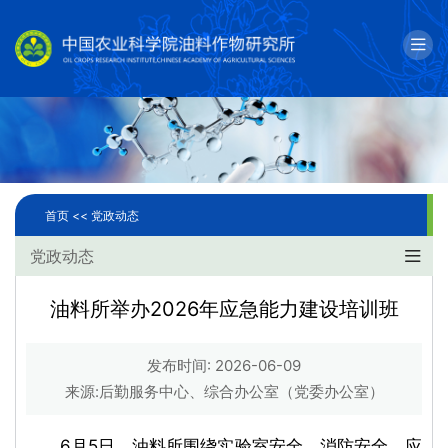
English
邮箱
单位简介
科学研究
首页 <<
党政动态
人才队伍
党政动态
成果转化
油料所举办2026年应急能力建设培训班
国际合作
发布时间: 2026-06-09
研究生教育
来源:后勤服务中心、综合办公室（党委办公室）
党建文化
6月5日，油料所围绕实验室安全、消防安全、应