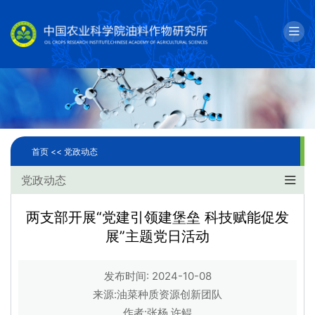
English
邮箱
单位简介
科学研究
首页 <<
党政动态
人才队伍
党政动态
成果转化
两支部开展“党建引领建堡垒 科技赋能促发
展”主题党日活动
国际合作
研究生教育
发布时间: 2024-10-08
来源:油菜种质资源创新团队
党建文化
作者:张杨 许鲲