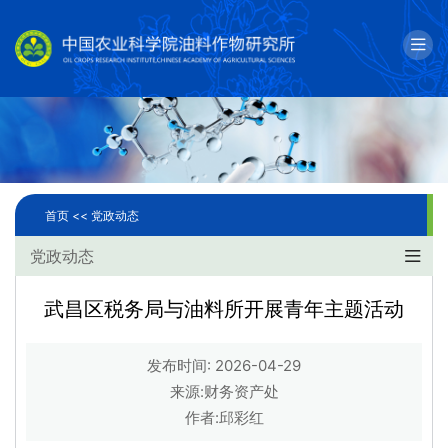
English
邮箱
单位简介
科学研究
首页 <<
党政动态
人才队伍
党政动态
成果转化
武昌区税务局与油料所开展青年主题活动
国际合作
发布时间: 2026-04-29
研究生教育
来源:财务资产处
作者:邱彩红
党建文化