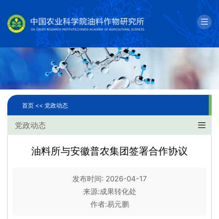
English
邮箱
单位简介
科学研究
首页 <<
党政动态
人才队伍
党政动态
成果转化
油料所与安徽普农集团签署合作协议
国际合作
发布时间: 2026-04-17
研究生教育
来源:成果转化处
作者:易元鹏
党建文化