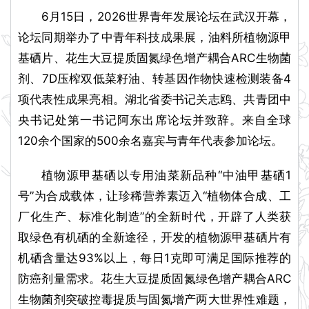
6月15日，2026世界青年发展论坛在武汉开幕，
论坛同期举办了中青年科技成果展，油料所植物源甲
基硒片、花生大豆提质固氮绿色增产耦合ARC生物菌
剂、7D压榨双低菜籽油、转基因作物快速检测装备4
项代表性成果亮相。湖北省委书记关志鸥、共青团中
央书记处第一书记阿东出席论坛并致辞。来自全球
120余个国家的500余名嘉宾与青年代表参加论坛。
植物源甲基硒以专用油菜新品种“中油甲基硒1
号”为合成载体，让珍稀营养素迈入“植物体合成、工
厂化生产、标准化制造”的全新时代，开辟了人类获
取绿色有机硒的全新途径，开发的植物源甲基硒片有
机硒含量达93%以上，每日1克即可满足国际推荐的
防癌剂量需求。花生大豆提质固氮绿色增产耦合ARC
生物菌剂突破控毒提质与固氮增产两大世界性难题，