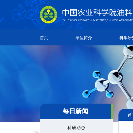
单位简介
科学研究
人
首页
单位简介
科学研
所情简介
研究成果
院
本所章程
创新团队
各
现任领导
科研平台
机构设置
领导关怀
每日新闻
首
科研动态