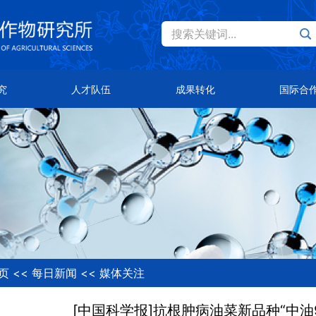
搜索关键词...
Eng
才队伍
成果转化
国际合作
究
人才队伍
成果转化
国际合
士风采
主导品种
总体概况
类人才
主推技术
合作伙伴
合作平台
页
<<
每日新闻
<<
媒体关注
[中国科学报]抗根肿病油菜新品种“中油