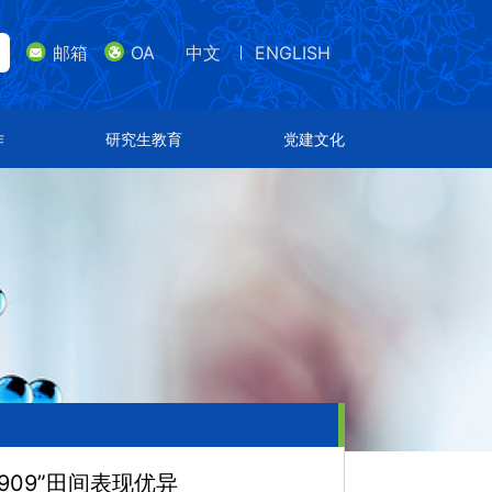
邮箱
OA
中文
ENGLISH
lish
邮箱
研究生教育
党建文化
作
研究生教育
党建文化
导师队伍
支部设置
招生专业
特色文化
通知公告
荣誉表彰
909”田间表现优异