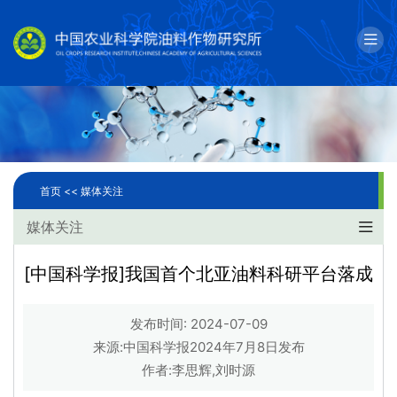
English
邮箱
单位简介
科学研究
首页 <<
媒体关注
人才队伍
媒体关注
成果转化
[中国科学报]我国首个北亚油料科研平台落成
国际合作
发布时间: 2024-07-09
研究生教育
来源:中国科学报2024年7月8日发布
作者:李思辉,刘时源
党建文化