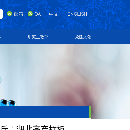
邮箱
OA
中文
ENGLISH
lish
邮箱
研究生教育
党建文化
作
研究生教育
党建文化
导师队伍
支部设置
招生专业
特色文化
通知公告
荣誉表彰
公斤！湖北高产样板