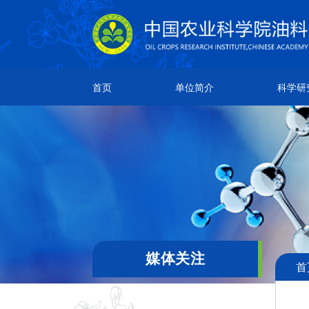
单位简介
科学研究
人
首页
单位简介
科学研
所情简介
研究成果
院
本所章程
创新团队
团
现任领导
科研平台
通
机构设置
领导关怀
媒体关注
首