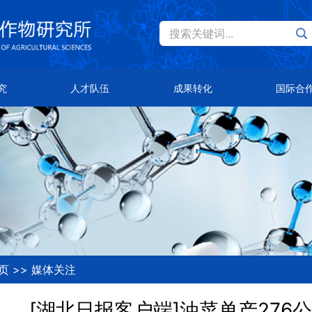
搜索关键词...
Eng
才队伍
成果转化
国际合作
究
人才队伍
成果转化
国际合
士风采
主导品种
总体概况
队首席
主推技术
合作伙伴
知公告
合作平台
页
>>
媒体关注
[湖北日报客户端]油菜单产276