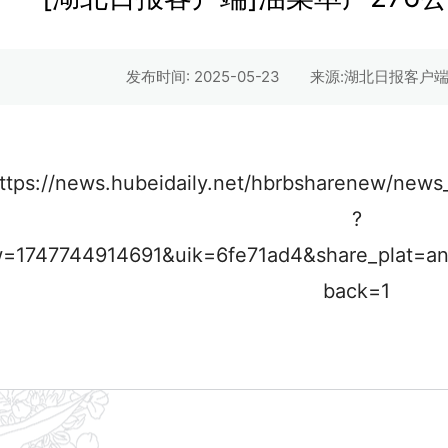
发布时间: 2025-05-23
来源:湖北日报客户端
ttps://news.hubeidaily.net/hbrbsharenew/new
?
=1747744914691&uik=6fe71ad4&share_plat=an
back=1