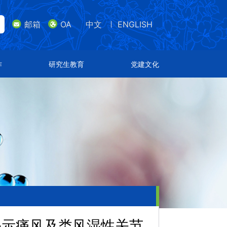
邮箱
OA
中文
ENGLISH
lish
邮箱
研究生教育
党建文化
作
研究生教育
党建文化
导师队伍
支部设置
招生专业
特色文化
通知公告
荣誉表彰
揭示痛风及类风湿性关节