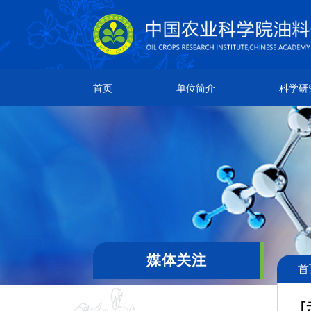
单位简介
科学研究
人
首页
单位简介
科学研
所情简介
研究成果
院
本所章程
创新团队
团
现任领导
科研平台
通
机构设置
领导关怀
媒体关注
首