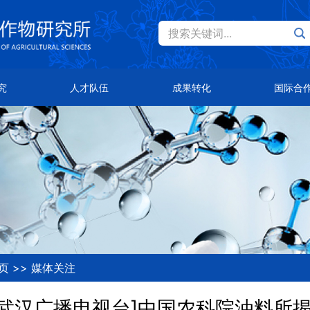
搜索关键词...
Eng
才队伍
成果转化
国际合作
究
人才队伍
成果转化
国际合
士风采
主导品种
总体概况
队首席
主推技术
合作伙伴
知公告
合作平台
页
>>
媒体关注
[武汉广播电视台]中国农科院油料所