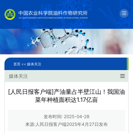
English
邮箱
单位简介
科学研究
首页 <<
媒体关注
人才队伍
媒体关注
成果转化
[人民日报客户端]产油量占半壁江山！我国油
菜年种植面积达1.17亿亩
国际合作
研究生教育
发布时间: 2025-04-28
来源:人民日报客户端2025年4月27日发布
党建文化