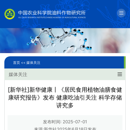
English
邮箱
单位简介
科学研究
首页 <<
媒体关注
人才队伍
媒体关注
成果转化
[新华社]新华健康丨《居民食用植物油膳食健
康研究报告》发布 健康吃油引关注 科学存储
国际合作
讲究多
研究生教育
发布时间: 2025-07-01
党建文化
来源:新华社2025年6月18日发布