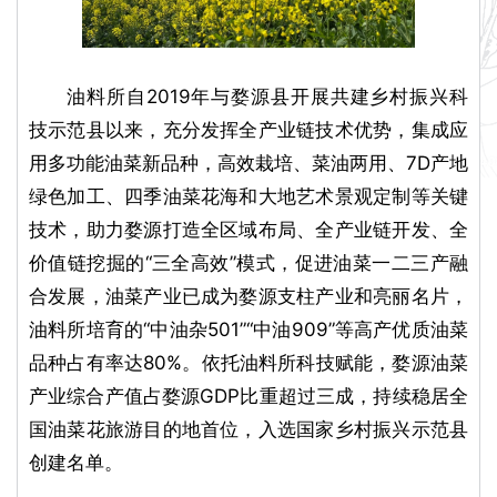
油料所自2019年与婺源县开展共建乡村振兴科
技示范县以来，充分发挥全产业链技术优势，集成应
用多功能油菜新品种，高效栽培、菜油两用、7D产地
绿色加工、四季油菜花海和大地艺术景观定制等关键
技术，助力婺源打造全区域布局、全产业链开发、全
价值链挖掘的“三全高效”模式，促进油菜一二三产融
合发展，油菜产业已成为婺源支柱产业和亮丽名片，
油料所培育的“中油杂501”“中油909”等高产优质油菜
品种占有率达80%。依托油料所科技赋能，婺源油菜
产业综合产值占婺源GDP比重超过三成，持续稳居全
国油菜花旅游目的地首位，入选国家乡村振兴示范县
创建名单。