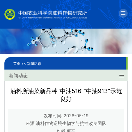
English
邮箱
单位简介
科学研究
首页 <<
新闻动态
人才队伍
新闻动态
成果转化
油料所油菜新品种“中油516”“中油913”示范
良好
国际合作
研究生教育
发布时间: 2026-05-19
来源:油料作物逆境生物学与抗性改良团队
党建文化
作者:何平