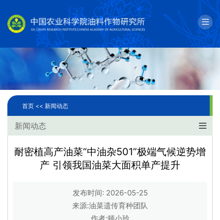
English
邮箱
单位简介
科学研究
首页 <<
新闻动态
人才队伍
新闻动态
成果转化
耐密植高产油菜“中油杂501”极端气候逆势增
产 引领我国油菜大面积单产提升
国际合作
研究生教育
发布时间: 2026-05-25
来源:油菜遗传育种团队
党建文化
作者:顿小玲