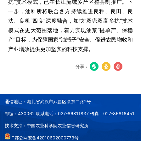
抗”技术模式，已在长江流域多产区整县制推广。下
一步，油料所将联合各方持续推进良种、良田、良
法、良机“四良”深度融合，加快“双密双高多抗”技术
模式在更大范围落地，着力实现油菜“提单产、保稳
产”目标，为保障国家“油瓶子”安全、促进农民增收和
产业增效提供更加坚实的科技支撑。
分享：
通信地址：湖北省武汉市武昌区徐东二路2号
邮编：430062 联系电话：027-86811837 传真：027-86816451
技术支持：中国农业科学院农业信息研究所
T鄂公网安备42010602000773号