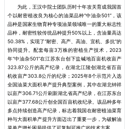
为此，王汉中院士团队历时十年攻关育成我国首
个以耐密植改良为核心的油菜品种“中油杂501”，该
品种是国家生物育种专项油菜领域唯一的重大标志性
品种，耐密性较传统品种提升50%以上，含油量高达
50.38%，实现了“耐密、高产、高油、宜机、多抗”的
协同提升。配套每亩3万株的密植生产技术，2023
年“中油杂501”在江苏东台创下盐碱地百亩机收亩产
323.87公斤的高产纪录，在湖北江陵创湖北省百亩
机收亩产303.8公斤的纪录；2025年8个示范片入选
全国油菜大面积单产提升典型案例，其中在湖北钟祥
以亩产306.71公斤刷新湖北省高产纪录，在江苏东台
以亩产377.68公斤创全国百亩机收纪录。该品种多年
多点持续创造高产纪录，标志着我国在耐密植油菜育
种与大面积单产提升方面迈出了重要一步，为破解油
菜单产增长困局提供了可复制可推广的技术方案。