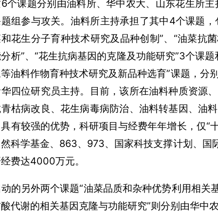
这6个课题分别由油料所、华中农大、山东花生所主
课题组参与攻关。油料所主持承担了其中4个课题，包
菜和花生分子育种技术研究及品种创制”、“油菜抗
能分析”、“花生抗病基因的克隆及功能研究”3个课
豆等油料作物育种技术研究及新品种选育”课题，分
贵华四位研究员主持。目前，该所在油料种质资源、
抗青枯病改良、花生病毒病防治、油料转基因、油料
国具有较强的优势，科研项目与经费年年增长，仅“十
自然科学基金、863、973、国家科技支撑计划、国
经费达4000万元。
启动的另外两个课题“油菜品质和杂种优势利用相关基
肪酸代谢的相关基因克隆与功能研究”则分别由华中