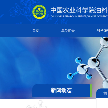
单位简介
科学研究
人
首页
单位简介
科学研
所情简介
研究成果
院
本所章程
创新团队
团
现任领导
科研平台
通
机构设置
领导关怀
新闻动态
首