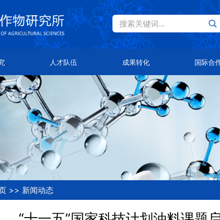
搜索关键词...
Eng
才队伍
成果转化
国际合作
究
人才队伍
成果转化
国际合
士风采
主导品种
总体概况
队首席
主推技术
合作伙伴
知公告
合作平台
页
>>
新闻动态
“十一五”国家科技计划油料课题