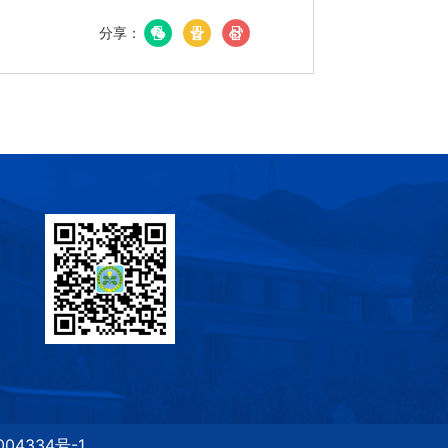
分享：
04334号-1