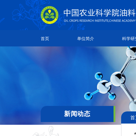
单位简介
科学研究
人
首页
单位简介
科学研
所情简介
研究成果
院
本所章程
创新团队
团
现任领导
科研平台
通
机构设置
领导关怀
新闻动态
首