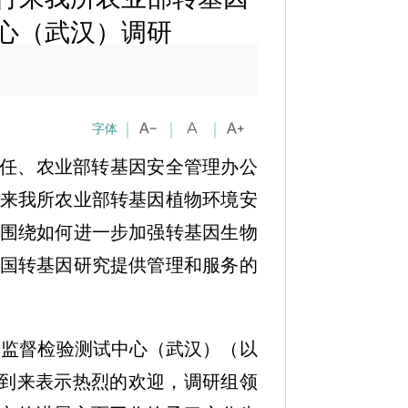
心（武汉）调研
字体
副主任、农业部转基因安全管理办公
来我所农业部转基因植物环境安
围绕如何进一步加强转基因生物
国转基因研究提供管理和服务的
监督检验测试中心（武汉）（以
的到来表示热烈的欢迎，调研组领