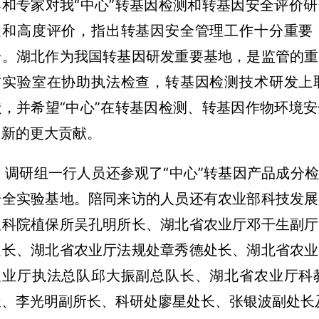
导和专家对我“中心”转基因检测和转基因安全评价
定和高度评价，指出转基因安全管理工作十分重要
一。湖北作为我国转基因研发重要基地，是监管的重
方实验室在协助执法检查，转基因检测技术研发上
献，并希望“中心”在转基因检测、转基因作物环境
出新的更大贡献。
调研组一行人员还参观了“中心”转基因产品成分检
安全实验基地。陪同来访的人员还有农业部科技发展
农科院植保所吴孔明所长、湖北省农业厅邓干生副厅
处长、湖北省农业厅法规处章秀德处长、湖北省农业
农业厅执法总队邱大振副总队长、湖北省农业厅科
长、李光明副所长、科研处廖星处长、张银波副处长及