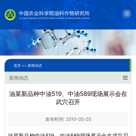
English
邮箱
单位简介
科学研究
首页 <<
新闻动态
人才队伍
新闻动态
成果转化
油菜新品种中油519、中油589现场展示会在
武穴召开
国际合作
研究生教育
发布时间: 2010-05-20
党建文化
油菜新品种中油519、中油589现场展示会在武穴召