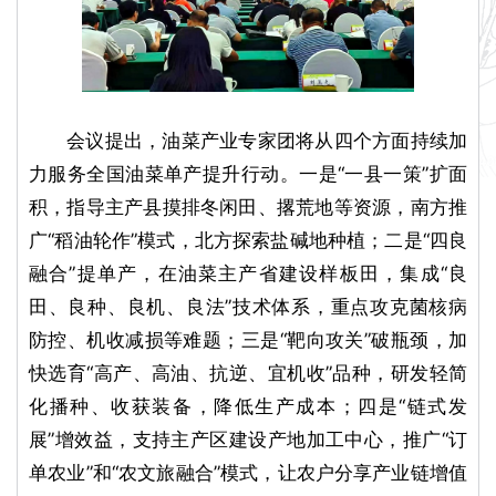
会议提出，油菜产业专家团将从四个方面持续加
力服务全国油菜单产提升行动。一是“一县一策”扩面
积，指导主产县摸排冬闲田、撂荒地等资源，南方推
广“稻油轮作”模式，北方探索盐碱地种植；二是“四良
融合”提单产，在油菜主产省建设样板田，集成“良
田、良种、良机、良法”技术体系，重点攻克菌核病
防控、机收减损等难题；三是“靶向攻关”破瓶颈，加
快选育“高产、高油、抗逆、宜机收”品种，研发轻简
化播种、收获装备，降低生产成本；四是“链式发
展”增效益，支持主产区建设产地加工中心，推广“订
单农业”和“农文旅融合”模式，让农户分享产业链增值