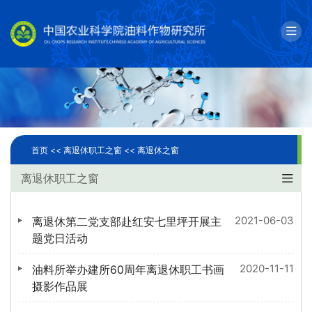
English
邮箱
单位简介
科学研究
首页 <<
离退休职工之窗 <<
离退休之窗
人才队伍
离退休职工之窗
成果转化
2021-06-03
离退休第二党支部赴红安七里坪开展主
国际合作
题党日活动
2020-11-11
油料所举办建所60周年离退休职工书画
研究生教育
摄影作品展
党建文化