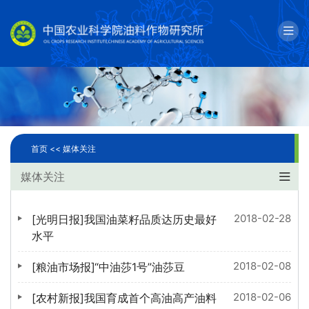
English
邮箱
单位简介
科学研究
首页 <<
媒体关注
人才队伍
媒体关注
成果转化
2018-02-28
[光明日报]我国油菜籽品质达历史最好
国际合作
水平
2018-02-08
[粮油市场报]“中油莎1号”油莎豆
研究生教育
2018-02-06
[农村新报]我国育成首个高油高产油料
党建文化