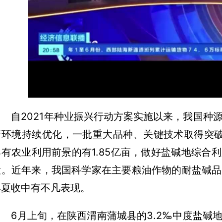
l
a
y
V
自2021年种业振兴行动方案实施以来，我国种
新环境持续优化，一批重大品种、关键技术取得突破
i
具有农业利用前景的有1.85亿亩，做好盐碱地综合
大。近年来，我国科学家在主要粮油作物的耐盐碱品
d
年夏收中有不凡表现。
e
6月上旬，在陕西渭南蒲城县的3.2‰中度盐碱