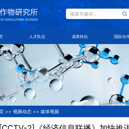
搜索关键词...
Eng
才队伍
成果转化
国际合作
究
人才队伍
成果转化
国际合
士风采
主导品种
总体概况
队首席
主推技术
合作伙伴
知公告
合作平台
页
>>
视频动态
>>
媒体视频
[CCTV-2]《经济信息联播》加快