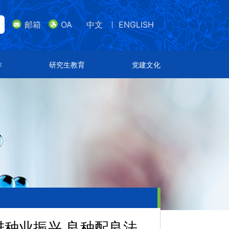
邮箱
OA
中文
ENGLISH
lish
邮箱
研究生教育
党建文化
作
研究生教育
党建文化
导师队伍
支部设置
招生专业
特色文化
通知公告
荣誉表彰
推进种业振兴 良种配良法