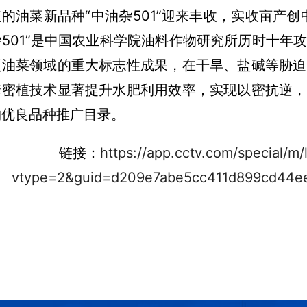
植的油菜新品种“中油杂501”迎来丰收，实收亩产
o
杂501”是中国农业科学院油料作物研究所历时十年
项油菜领域的重大标志性成果，在干旱、盐碱等胁迫
套密植技术显著提升水肥利用效率，实现以密抗逆，
物优良品种推广目录。
链接：
https://app.cctv.com/special/m/
vtype=2&guid=d209e7abe5cc411d899cd44e