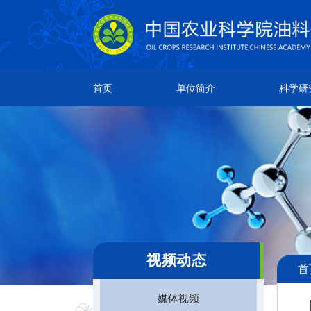
单位简介
科学研究
人
首页
单位简介
科学研
所情简介
研究成果
院
本所章程
创新团队
团
现任领导
科研平台
通
机构设置
领导关怀
视频动态
首
媒体视频