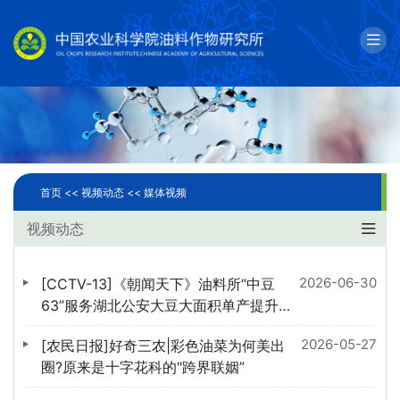
English
邮箱
单位简介
科学研究
首页 <<
视频动态 <<
媒体视频
人才队伍
视频动态
成果转化
2026-06-30
[CCTV-13]《朝闻天下》油料所“中豆
国际合作
63”服务湖北公安大豆大面积单产提升
整建制推进行动
2026-05-27
[农民日报]好奇三农|彩色油菜为何美出
研究生教育
圈?原来是十字花科的"跨界联姻”
党建文化