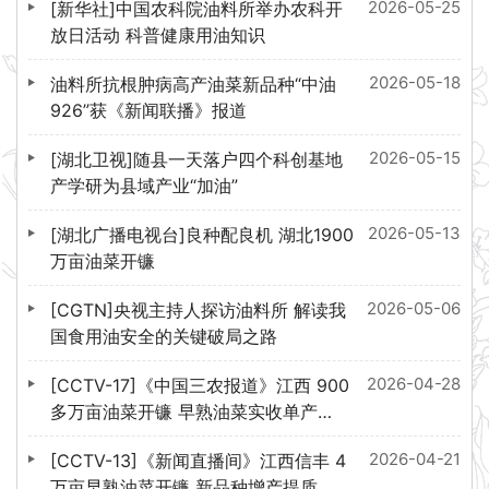
2026-05-25
[新华社]中国农科院油料所举办农科开
放日活动 科普健康用油知识
2026-05-18
油料所抗根肿病高产油菜新品种“中油
926”获《新闻联播》报道
2026-05-15
[湖北卫视]随县一天落户四个科创基地
产学研为县域产业“加油”
2026-05-13
[湖北广播电视台]良种配良机 湖北1900
万亩油菜开镰
2026-05-06
[CGTN]央视主持人探访油料所 解读我
国食用油安全的关键破局之路
2026-04-28
[CCTV-17]《中国三农报道》江西 900
多万亩油菜开镰 早熟油菜实收单产
178.3公斤
2026-04-21
[CCTV-13]《新闻直播间》江西信丰 4
万亩早熟油菜开镰 新品种增产提质