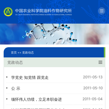
English
邮箱
单位简介
科学研究
首页 <<
党政动态
人才队伍
党政动态
成果转化
2011-05-13
学党史 知党情 跟党走
国际合作
2011-05-10
公 示
研究生教育
2011-05-04
缅怀伟人功绩，立足本职奋进
党建文化