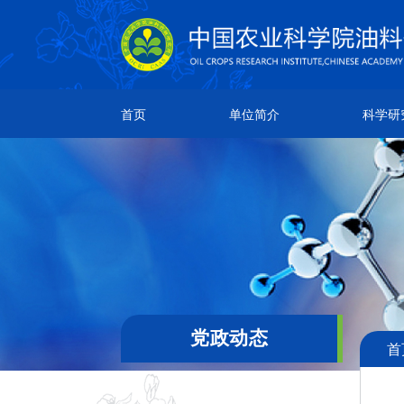
单位简介
科学研究
人
首页
单位简介
科学研
所情简介
研究成果
院
本所章程
创新团队
团
现任领导
科研平台
通
机构设置
领导关怀
党政动态
首