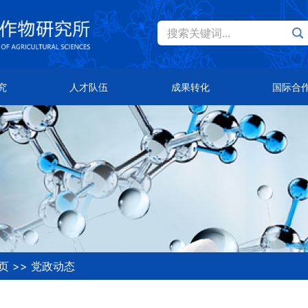
搜索关键词...
Eng
才队伍
成果转化
国际合作
究
人才队伍
成果转化
国际合
士风采
主导品种
总体概况
队首席
主推技术
合作伙伴
知公告
合作平台
页
>>
党政动态