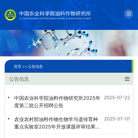
English
邮箱
单位简介
科学研究
首页 <<
公告信息
人才队伍
公告信息
成果转化
2025-07-22
中国农业科学院油料作物研究所2025年
国际合作
度第二批公开招聘公告
2025-07-01
农业农村部油料作物生物学与遗传育种
研究生教育
重点实验室2025年开放课题评审结果公
示
党建文化