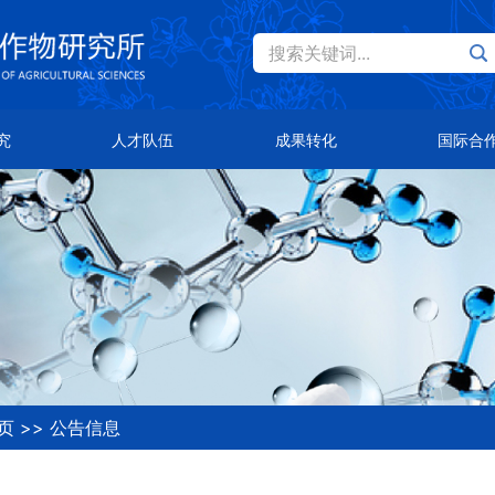
搜索关键词...
Eng
才队伍
成果转化
国际合作
究
人才队伍
成果转化
国际合
士风采
主导品种
总体概况
队首席
主推技术
合作伙伴
知公告
合作平台
页
>>
公告信息