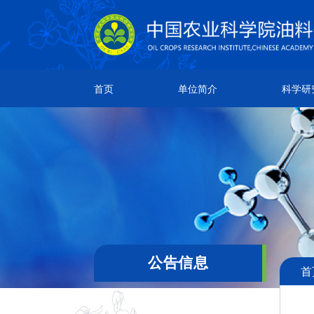
单位简介
科学研究
人
首页
单位简介
科学研
所情简介
研究成果
院
本所章程
创新团队
团
现任领导
科研平台
通
机构设置
领导关怀
公告信息
首